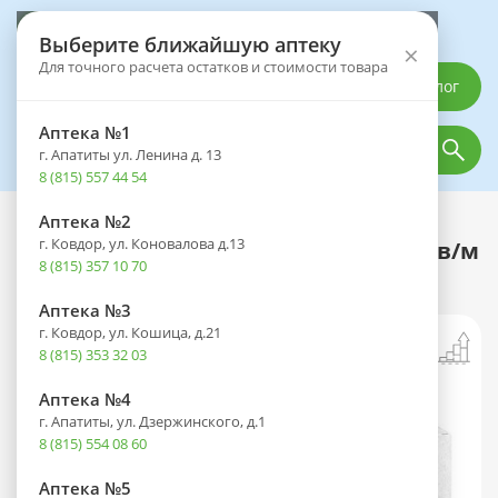
Выберите аптеку
Выберите ближайшую аптеку
×
Для точного расчета остатков и стоимости товара
Каталог
Аптека №1
г. Апатиты ул. Ленина д. 13
8 (815) 557 44 54
Аптека №2
Каталог
Лекарственные препараты
г. Ковдор, ул. Коновалова д.13
Бициллин-3 фл.(пор. д/приг. сусп. д/в/м
8 (815) 357 10 70
введ.) 1,2млн ЕД №1
Аптека №3
г. Ковдор, ул. Кошица, д.21
8 (815) 353 32 03
Аптека №4
г. Апатиты, ул. Дзержинского, д.1
8 (815) 554 08 60
Аптека №5