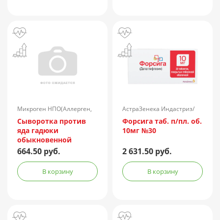
Микроген НПО(Аллерген,
АстраЗенека Индастриз/
г.Ставрополь)/Россия
Россия
Сыворотка против
Форсига таб. п/пл. об.
яда гадюки
10мг №30
обыкновенной
лошадиная
664.50 руб.
2 631.50 руб.
очищенная
концентрированная
В корзину
В корзину
жидкая амп.(р-р д/
ин.) 150АЕ/доза 1доза
№1 + компл.