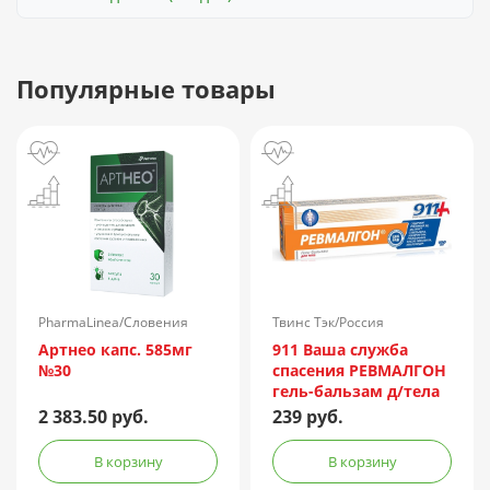
Популярные товары
PharmaLinea/Словения
Твинс Тэк/Россия
Артнео капс. 585мг
911 Ваша служба
№30
спасения РЕВМАЛГОН
гель-бальзам д/тела
100мл
2 383.50 руб.
239 руб.
В корзину
В корзину