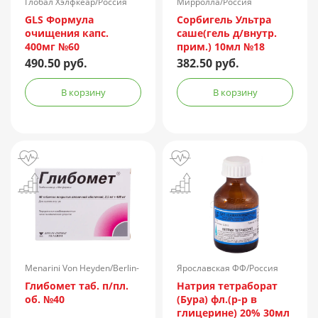
Глобал Хэлфкеар/Россия
Мирролла/Россия
GLS Формула
Сорбигель Ультра
очищения капс.
саше(гель д/внутр.
400мг №60
прим.) 10мл №18
490.50 руб.
382.50 руб.
В корзину
В корзину
Menarini Von Heyden/Berlin-
Ярославская ФФ/Россия
Chemie/Германия
Глибомет таб. п/пл.
Натрия тетраборат
об. №40
(Бура) фл.(р-р в
глицерине) 20% 30мл