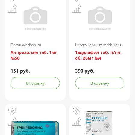
Органика/Россия
Hetero Labs Limited/Индия
Алпразолам таб. 1мг
Тадалафил таб. п/пл.
№50
об. 20мг №4
151 руб.
390 руб.
В корзину
В корзину