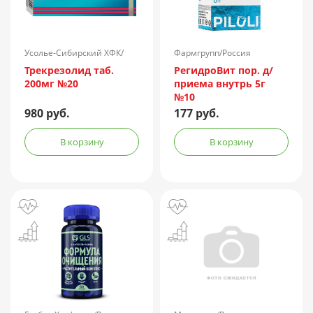
Усолье-Сибирский ХФК/
Фармгрупп/Россия
Россия
Трекрезолид таб.
РегидроВит пор. д/
200мг №20
приема внутрь 5г
№10
980 руб.
177 руб.
В корзину
В корзину