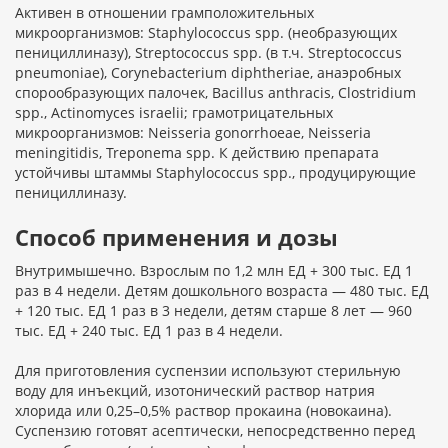
Активен в отношении грамположительных
микроорганизмов: Staphylococcus spp. (необразующих
пенициллиназу), Streptococcus spp. (в т.ч. Streptococcus
pneumoniae), Corynebacterium diphtheriae, анаэробных
спорообразующих палочек, Bacillus anthracis, Clostridium
spp., Actinomyces israelii; грамотрицательных
микроорганизмов: Neisseria gonorrhoeae, Neisseria
meningitidis, Treponema spp. К действию препарата
устойчивы штаммы Staphylococcus spp., продуцирующие
пенициллиназу.
Способ применения и дозы
Внутримышечно. Взрослым по 1,2 млн ЕД + 300 тыс. ЕД 1
раз в 4 недели. Детям дошкольного возраста — 480 тыс. ЕД
+ 120 тыс. ЕД 1 раз в 3 недели, детям старше 8 лет — 960
тыс. ЕД + 240 тыс. ЕД 1 раз в 4 недели.
Для приготовления суспензии используют стерильную
воду для инъекций, изотонический раствор натрия
хлорида или 0,25–0,5% раствор прокаина (новокаина).
Суспензию готовят асептически, непосредственно перед