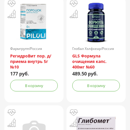
Фармгрупп/Россия
Глобал Хэлфкеар/Россия
РегидроВит пор. д/
GLS Формула
приема внутрь 5г
очищения капс.
№10
400мг №60
177 руб.
489.50 руб.
В корзину
В корзину