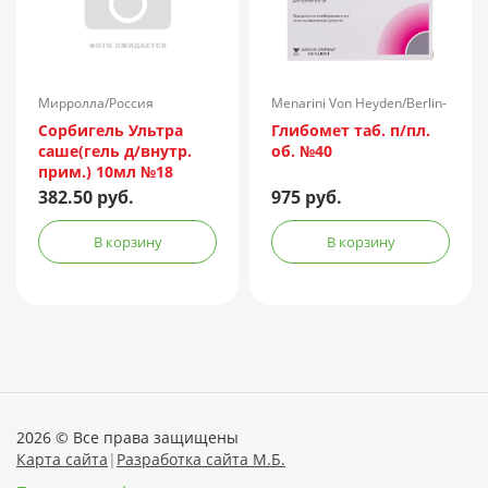
Мирролла/Россия
Menarini Von Heyden/Berlin-
Chemie/Германия
Сорбигель Ультра
Глибомет таб. п/пл.
саше(гель д/внутр.
об. №40
прим.) 10мл №18
382.50 руб.
975 руб.
В корзину
В корзину
2026 © Все права защищены
Карта сайта
|
Разработка сайта М.Б.