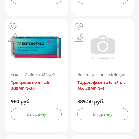
Усолье-Сибирский ХФК/
Hetero Labs Limited/Индия
Россия
Трекрезолид таб.
Тадалафил таб. п/пл.
200мг №20
об. 20мг №4
980 руб.
389.50 руб.
В корзину
В корзину