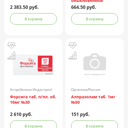
обыкновенной
лошадиная
2 383.50 руб.
664.50 руб.
очищенная
концентрированная
В корзину
В корзину
жидкая амп.(р-р д/
ин.) 150АЕ/доза 1доза
№1 + компл.
АстраЗенека Индастриз/
Органика/Россия
Россия
Форсига таб. п/пл. об.
Алпразолам таб. 1мг
10мг №30
№50
2 610 руб.
151 руб.
В корзину
В корзину