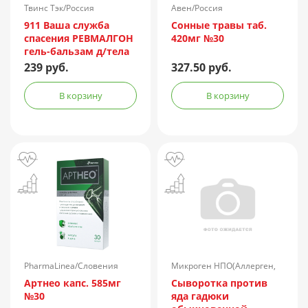
Твинс Тэк/Россия
Авен/Россия
911 Ваша служба
Сонные травы таб.
спасения РЕВМАЛГОН
420мг №30
гель-бальзам д/тела
100мл
239 руб.
327.50 руб.
В корзину
В корзину
PharmaLinea/Словения
Микроген НПО(Аллерген,
г.Ставрополь)/Россия
Артнео капс. 585мг
Сыворотка против
№30
яда гадюки