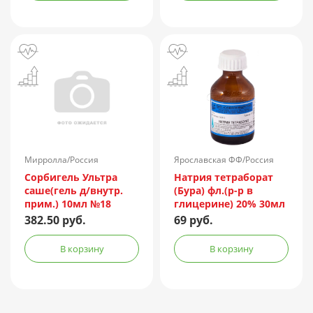
Мирролла/Россия
Ярославская ФФ/Россия
Сорбигель Ультра
Натрия тетраборат
саше(гель д/внутр.
(Бура) фл.(р-р в
прим.) 10мл №18
глицерине) 20% 30мл
382.50 руб.
69 руб.
В корзину
В корзину