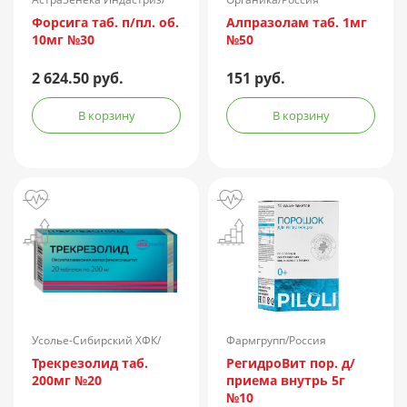
Россия
Форсига таб. п/пл. об.
Алпразолам таб. 1мг
10мг №30
№50
2 624.50 руб.
151 руб.
В корзину
В корзину
Усолье-Сибирский ХФК/
Фармгрупп/Россия
Россия
Трекрезолид таб.
РегидроВит пор. д/
200мг №20
приема внутрь 5г
№10