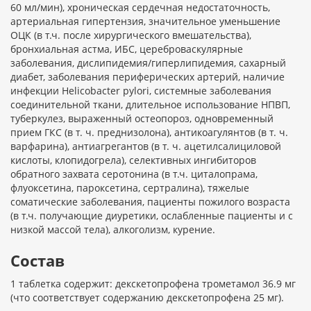
60 мл/мин), хроническая сердечная недостаточность,
артериальная гипертензия, значительное уменьшение
ОЦК (в т.ч. после хирургического вмешательства),
бронхиальная астма, ИБС, цереброваскулярные
заболевания, дислипидемия/гиперлипидемия, сахарный
диабет, заболевания периферических артерий, наличие
инфекции Нelicobacter pylori, системные заболевания
соединительной ткани, длительное использование НПВП,
туберкулез, выраженный остеопороз, одновременный
прием ГКС (в т. ч. преднизолона), антикоагулянтов (в т. ч.
варфарина), антиагрегантов (в т. ч. ацетилсалициловой
кислоты, клопидогрела), селективных ингибиторов
обратного захвата серотонина (в т.ч. циталопрама,
флуоксетина, пароксетина, сертралина), тяжелые
соматические заболевания, пациенты пожилого возраста
(в т.ч. получающие диуретики, ослабленные пациенты и с
низкой массой тела), алкоголизм, курение.
Состав
1 таблетка содержит: декскетопрофена трометамол 36.9 мг
(что соответствует содержанию декскетопрофена 25 мг).