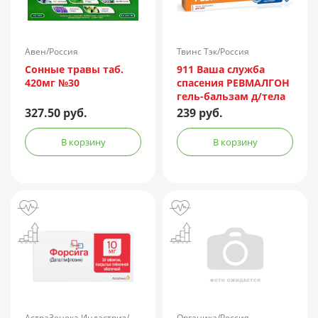
Авен/Россия
Твинс Тэк/Россия
Сонные травы таб.
911 Ваша служба
420мг №30
спасения РЕВМАЛГОН
гель-бальзам д/тела
100мл
327.50 руб.
239 руб.
В корзину
В корзину
АстраЗенека Индастриз/
Органика/Россия