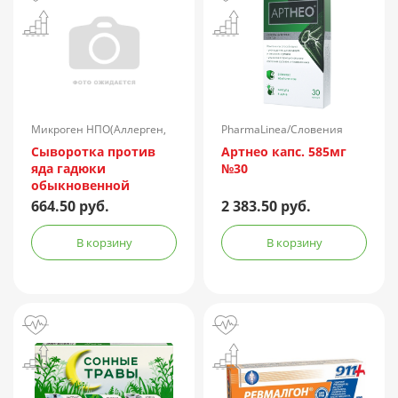
Микроген НПО(Аллерген,
PharmaLinea/Словения
г.Ставрополь)/Россия
Сыворотка против
Артнео капс. 585мг
яда гадюки
№30
обыкновенной
лошадиная
664.50 руб.
2 383.50 руб.
очищенная
концентрированная
В корзину
В корзину
жидкая амп.(р-р д/
ин.) 150АЕ/доза 1доза
№1 + компл.