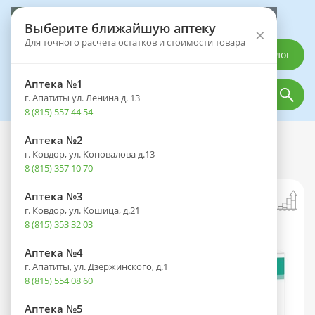
Выберите аптеку
Выберите ближайшую аптеку
×
Для точного расчета остатков и стоимости товара
Каталог
Аптека №1
г. Апатиты ул. Ленина д. 13
8 (815) 557 44 54
Аптека №2
Каталог
Лекарственные препараты
г. Ковдор, ул. Коновалова д.13
Фламадекс таб. п/пл. об. 25мг №10
8 (815) 357 10 70
Аптека №3
г. Ковдор, ул. Кошица, д.21
8 (815) 353 32 03
Аптека №4
г. Апатиты, ул. Дзержинского, д.1
8 (815) 554 08 60
Аптека №5