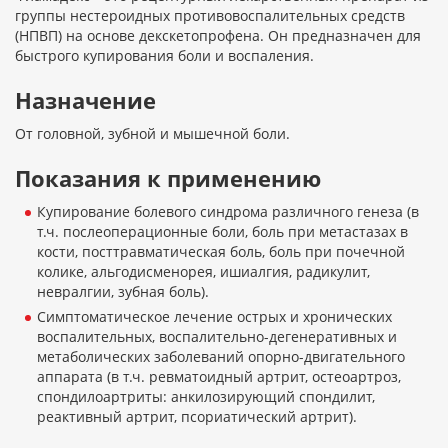
группы нестероидных противовоспалительных средств
(НПВП) на основе декскетопрофена. Он предназначен для
быстрого купирования боли и воспаления.
Назначение
От головной, зубной и мышечной боли.
Показания к применению
Купирование болевого синдрома различного генеза (в
т.ч. послеоперационные боли, боль при метастазах в
кости, посттравматическая боль, боль при почечной
колике, альгодисменорея, ишиалгия, радикулит,
невралгии, зубная боль).
Симптоматическое лечение острых и хронических
воспалительных, воспалительно-дегенеративных и
метаболических заболеваний опорно-двигательного
аппарата (в т.ч. ревматоидный артрит, остеоартроз,
спондилоартриты: анкилозирующий спондилит,
реактивный артрит, псориатический артрит).