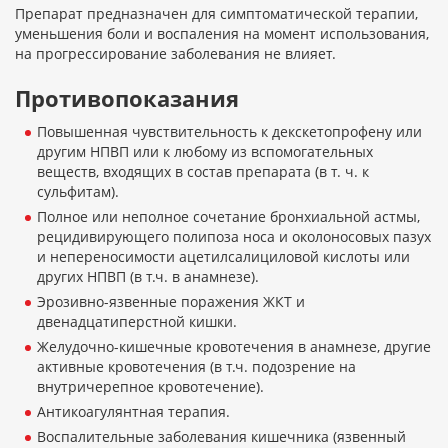
Препарат предназначен для симптоматической терапии,
уменьшения боли и воспаления на момент использования,
на прогрессирование заболевания не влияет.
Противопоказания
Повышенная чувствительность к декскетопрофену или
другим НПВП или к любому из вспомогательных
веществ, входящих в состав препарата (в т. ч. к
сульфитам).
Полное или неполное сочетание бронхиальной астмы,
рецидивирующего полипоза носа и околоносовых пазух
и непереносимости ацетилсалициловой кислоты или
других НПВП (в т.ч. в анамнезе).
Эрозивно-язвенные поражения ЖКТ и
двенадцатиперстной кишки.
Желудочно-кишечные кровотечения в анамнезе, другие
активные кровотечения (в т.ч. подозрение на
внутричерепное кровотечение).
Антикоагулянтная терапия.
Воспалительные заболевания кишечника (язвенный