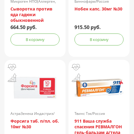
Микроген НПО(Аллерген,
Биннофарм/Россия
г.Ставрополь)/Россия
Сыворотка против
Нобен капс. 30мг №30
яда гадюки
обыкновенной
лошадиная
664.50 руб.
915.50 руб.
очищенная
концентрированная
В корзину
В корзину
жидкая амп.(р-р д/
ин.) 150АЕ/доза 1доза
№1 + компл.
АстраЗенека Индастриз/
Твинс Тэк/Россия
Россия
Форсига таб. п/пл. об.
911 Ваша служба
10мг №30
спасения РЕВМАЛГОН
гель-бальзам д/тела