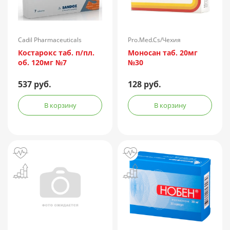
Cadil Pharmaceuticals
Pro.Med.Cs/Чехия
Limited/Индия
Костарокс таб. п/пл.
Моносан таб. 20мг
об. 120мг №7
№30
537 руб.
128 руб.
В корзину
В корзину