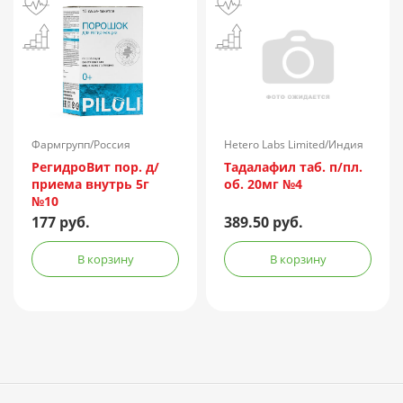
Фармгрупп/Россия
Hetero Labs Limited/Индия
РегидроВит пор. д/
Тадалафил таб. п/пл.
приема внутрь 5г
об. 20мг №4
№10
177 руб.
389.50 руб.
В корзину
В корзину