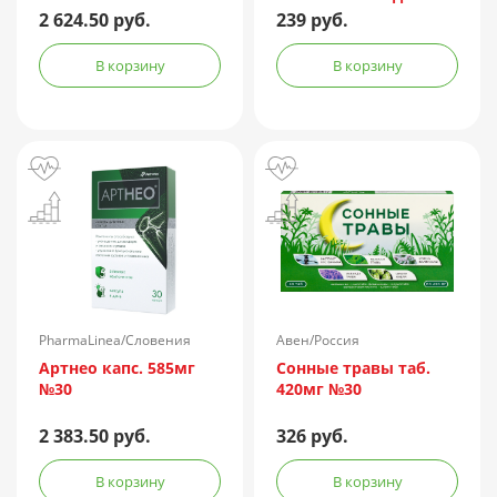
100мл
2 624.50 руб.
239 руб.
В корзину
В корзину
PharmaLinea/Словения
Авен/Россия
Артнео капс. 585мг
Сонные травы таб.
№30
420мг №30
2 383.50 руб.
326 руб.
В корзину
В корзину