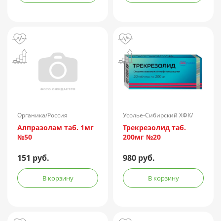
Органика/Россия
Усолье-Сибирский ХФК/
Россия
Алпразолам таб. 1мг
Трекрезолид таб.
№50
200мг №20
151 руб.
980 руб.
В корзину
В корзину