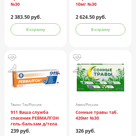
№30
10мг №30
2 383.50 руб.
2 624.50 руб.
В корзину
В корзину
Твинс Тэк/Россия
Авен/Россия
911 Ваша служба
Сонные травы таб.
спасения РЕВМАЛГОН
420мг №30
гель-бальзам д/тела
100мл
239 руб.
326 руб.