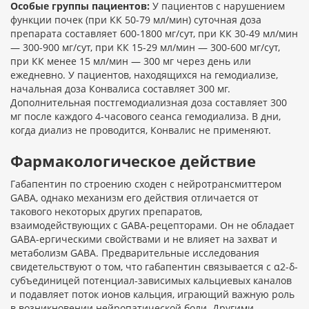
Особые группы пациентов:
У пациентов с нарушением
функции почек (при КК 50-79 мл/мин) суточная доза
препарата составляет 600-1800 мг/сут, при КК 30-49 мл/мин
— 300-900 мг/сут, при КК 15-29 мл/мин — 300-600 мг/сут,
при КК менее 15 мл/мин — 300 мг через день или
ежедневно. У пациентов, находящихся на гемодиализе,
начальная доза Конвалиса составляет 300 мг.
Дополнительная постгемодиализная доза составляет 300
мг после каждого 4-часового сеанса гемодиализа. В дни,
когда диализ не проводится, Конвалис не применяют.
Фармакологическое действие
Габапентин по строению сходен с нейротрансмиттером
GABA, однако механизм его действия отличается от
такового некоторых других препаратов,
взаимодействующих с GABA-рецепторами. Он не обладает
GABA-ергическими свойствами и не влияет на захват и
метаболизм GABA. Предварительные исследования
свидетельствуют о том, что габапентин связывается с α2-δ-
субъединицей потенциал-зависимых кальциевых каналов
и подавляет поток ионов кальция, играющий важную роль
в возникновении нейропатической боли. Другими