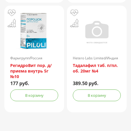
Фармгрупп/Россия
Hetero Labs Limited/Индия
РегидроВит пор. д/
Тадалафил таб. п/пл.
приема внутрь 5г
об. 20мг №4
№10
177 руб.
389.50 руб.
В корзину
В корзину