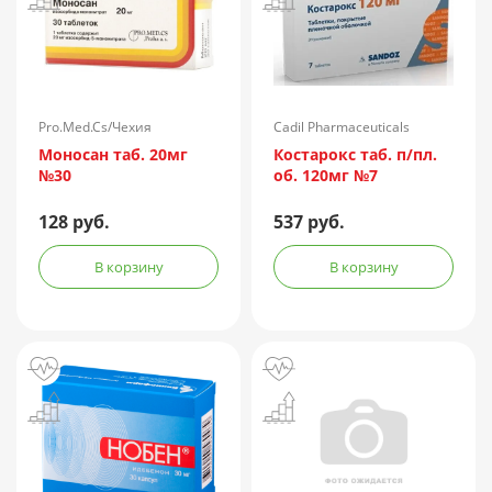
Pro.Med.Cs/Чехия
Cadil Pharmaceuticals
Limited/Индия
Моносан таб. 20мг
Костарокс таб. п/пл.
№30
об. 120мг №7
128 руб.
537 руб.
В корзину
В корзину