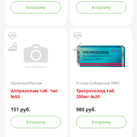
В корзину
В корзину
Органика/Россия
Усолье-Сибирский ХФК/
Россия
Алпразолам таб. 1мг
Трекрезолид таб.
№50
200мг №20
151 руб.
980 руб.
В корзину
В корзину