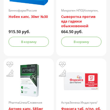
Биннофарм/Россия
Микроген НПО(Аллерген,
г.Ставрополь)/Россия
Нобен капс. 30мг №30
Сыворотка против
яда гадюки
обыкновенной
лошадиная
915.50 руб.
664.50 руб.
очищенная
концентрированная
В корзину
В корзину
жидкая амп.(р-р д/
ин.) 150АЕ/доза 1доза
№1 + компл.
PharmaLinea/Словения
АстраЗенека Индастриз/
Россия
Артнео капс. 585мг
Форсига таб. п/пл. об.