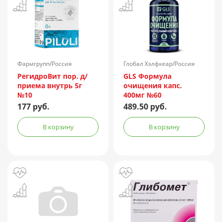
Фармгрупп/Россия
Глобал Хэлфкеар/Россия
РегидроВит пор. д/
GLS Формула
приема внутрь 5г
очищения капс.
№10
400мг №60
177 руб.
489.50 руб.
В корзину
В корзину