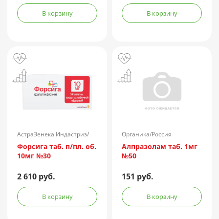
очищенная
концентрированная
В корзину
В корзину
жидкая амп.(р-р д/
ин.) 150АЕ/доза 1доза
№1 + компл.
АстраЗенека Индастриз/
Органика/Россия
Россия
Форсига таб. п/пл. об.
Алпразолам таб. 1мг
10мг №30
№50
2 610 руб.
151 руб.
В корзину
В корзину