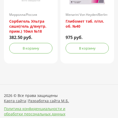
Мирролла/Россия
Menarini Von Heyden/Berlin-
Chemie/Германия
Сорбигель Ультра
Глибомет таб. п/пл.
саше(гель д/внутр.
об. №40
прим.) 10мл №18
382.50 руб.
975 руб.
В корзину
В корзину
2026 © Все права защищены
Карта сайта
|
Разработка сайта М.Б.
Политика конфиденциальности и
обработки персональных данных