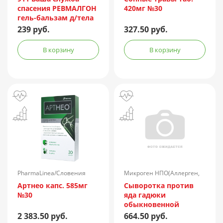
спасения РЕВМАЛГОН
420мг №30
гель-бальзам д/тела
100мл
239 руб.
327.50 руб.
В корзину
В корзину
PharmaLinea/Словения
Микроген НПО(Аллерген,
г.Ставрополь)/Россия
Артнео капс. 585мг
Сыворотка против
№30
яда гадюки
обыкновенной
лошадиная
2 383.50 руб.
664.50 руб.