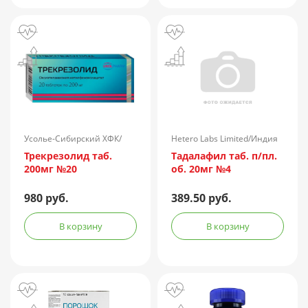
Усолье-Сибирский ХФК/
Hetero Labs Limited/Индия
Россия
Трекрезолид таб.
Тадалафил таб. п/пл.
200мг №20
об. 20мг №4
980 руб.
389.50 руб.
В корзину
В корзину