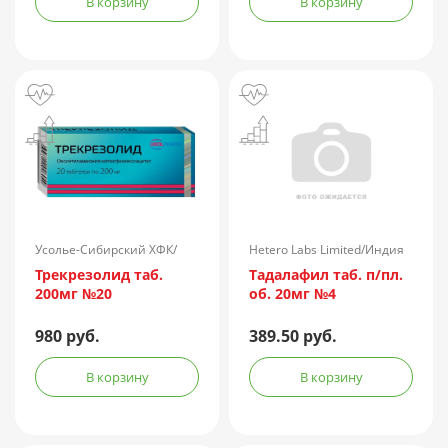
В корзину
В корзину
Усолье-Сибирский ХФК/
Hetero Labs Limited/Индия
Россия
Трекрезолид таб.
Тадалафил таб. п/пл.
200мг №20
об. 20мг №4
980 руб.
389.50 руб.
В корзину
В корзину