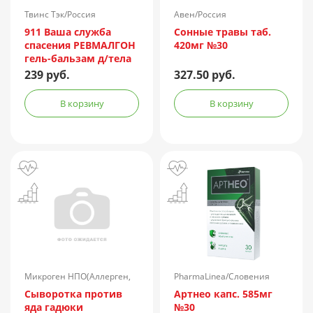
Твинс Тэк/Россия
Авен/Россия
911 Ваша служба
Сонные травы таб.
спасения РЕВМАЛГОН
420мг №30
гель-бальзам д/тела
100мл
239 руб.
327.50 руб.
В корзину
В корзину
Микроген НПО(Аллерген,
PharmaLinea/Словения
г.Ставрополь)/Россия
Сыворотка против
Артнео капс. 585мг
яда гадюки
№30