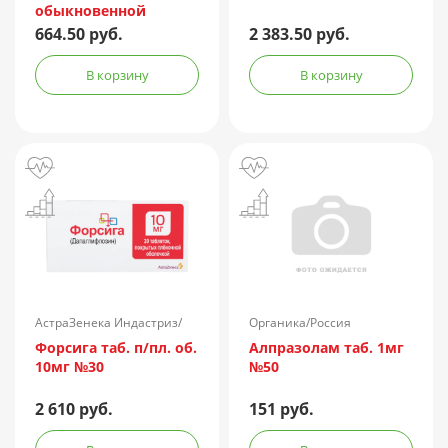
обыкновенной
лошадиная
664.50 руб.
2 383.50 руб.
очищенная
концентрированная
В корзину
В корзину
жидкая амп.(р-р д/
ин.) 150АЕ/доза 1доза
№1 + компл.
АстраЗенека Индастриз/
Органика/Россия
Россия
Форсига таб. п/пл. об.
Алпразолам таб. 1мг
10мг №30
№50
2 610 руб.
151 руб.