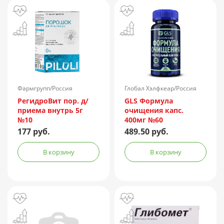
Фармгрупп/Россия
Глобал Хэлфкеар/Россия
РегидроВит пор. д/
GLS Формула
приема внутрь 5г
очищения капс.
№10
400мг №60
177 руб.
489.50 руб.
В корзину
В корзину