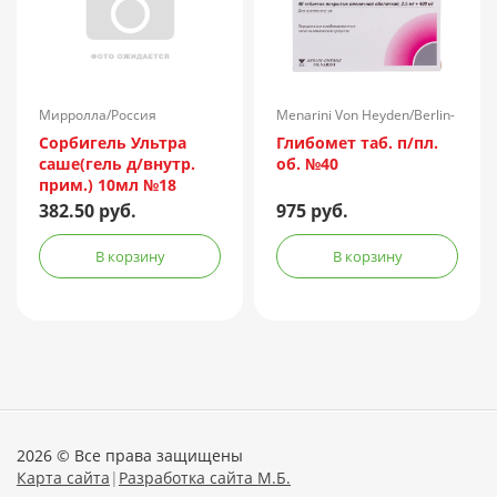
Мирролла/Россия
Menarini Von Heyden/Berlin-
Chemie/Германия
Сорбигель Ультра
Глибомет таб. п/пл.
саше(гель д/внутр.
об. №40
прим.) 10мл №18
382.50 руб.
975 руб.
В корзину
В корзину
2026 © Все права защищены
Карта сайта
|
Разработка сайта М.Б.