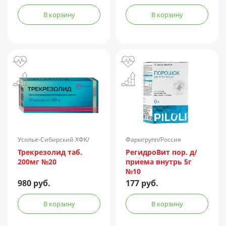
В корзину
В корзину
Усолье-Сибирский ХФК/
Фармгрупп/Россия
Россия
Трекрезолид таб.
РегидроВит пор. д/
200мг №20
приема внутрь 5г
№10
980 руб.
177 руб.
В корзину
В корзину