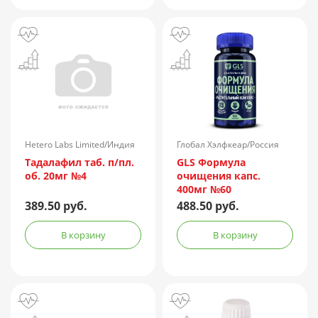
Hetero Labs Limited/Индия
Глобал Хэлфкеар/Россия
Тадалафил таб. п/пл.
GLS Формула
об. 20мг №4
очищения капс.
400мг №60
389.50 руб.
488.50 руб.
В корзину
В корзину