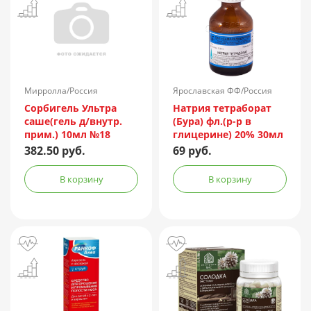
Мирролла/Россия
Ярославская ФФ/Россия
Сорбигель Ультра
Натрия тетраборат
саше(гель д/внутр.
(Бура) фл.(р-р в
прим.) 10мл №18
глицерине) 20% 30мл
382.50 руб.
69 руб.
В корзину
В корзину