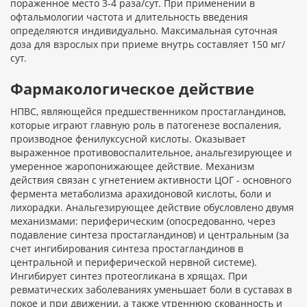
пораженное место 3-4 раза/сут. При применении в
офтальмологии частота и длительность введения
определяются индивидуально. Максимальная суточная
доза для взрослых при приеме внутрь составляет 150 мг/
сут.
Фармакологическое действие
НПВС, являющейся предшественником простагландинов,
которые играют главную роль в патогенезе воспаления,
производное фенилуксусной кислоты. Оказывает
выраженное противовоспалительное, анальгезирующее и
умеренное жаропонижающее действие. Механизм
действия связан с угнетением активности ЦОГ - основного
фермента метаболизма арахидоновой кислоты, боли и
лихорадки. Анальгезирующее действие обусловлено двумя
механизмами: периферическим (опосредованно, через
подавление синтеза простагландинов) и центральным (за
счет ингибирования синтеза простагландинов в
центральной и периферической нервной системе).
Ингибирует синтез протеогликана в хрящах. При
ревматических заболеваниях уменьшает боли в суставах в
покое и при движении, а также утреннюю скованность и