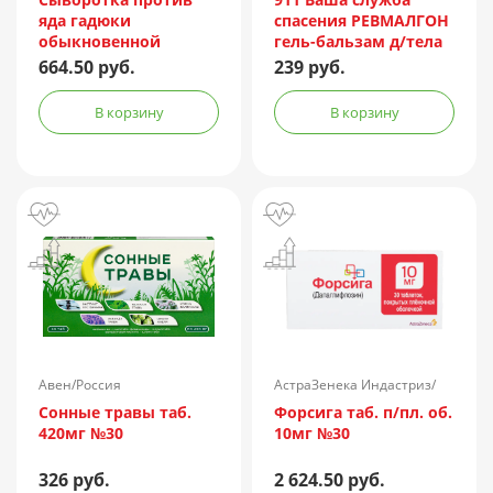
яда гадюки
спасения РЕВМАЛГОН
обыкновенной
гель-бальзам д/тела
лошадиная
100мл
664.50 руб.
239 руб.
очищенная
концентрированная
В корзину
В корзину
жидкая амп.(р-р д/
ин.) 150АЕ/доза 1доза
№1 + компл.
Авен/Россия
АстраЗенека Индастриз/
Россия
Сонные травы таб.
Форсига таб. п/пл. об.
420мг №30
10мг №30
326 руб.
2 624.50 руб.