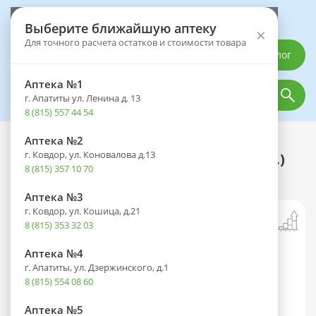
Выберите аптеку
Выберите ближайшую аптеку
×
Для точного расчета остатков и стоимости товара
Каталог
Аптека №1
г. Апатиты ул. Ленина д. 13
8 (815) 557 44 54
Аптека №2
Каталог
Лекарственные препараты
г. Ковдор, ул. Коновалова д.13
Ортофен туба(мазь д/наружн. прим.)
8 (815) 357 10 70
2% 30г №1
Аптека №3
г. Ковдор, ул. Кошица, д.21
8 (815) 353 32 03
Аптека №4
г. Апатиты, ул. Дзержинского, д.1
8 (815) 554 08 60
Аптека №5