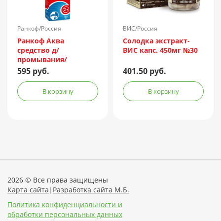
Ранкоф/Россия
ВИС/Россия
Ранкоф Аква
Солодка экстракт-
средство д/
ВИС капс. 450мг №30
промывания/
орошения носа 150мл
595 руб.
401.50 руб.
(душ)
В корзину
В корзину
2026 © Все права защищены
Карта сайта
|
Разработка сайта М.Б.
Политика конфиденциальности и
обработки персональных данных