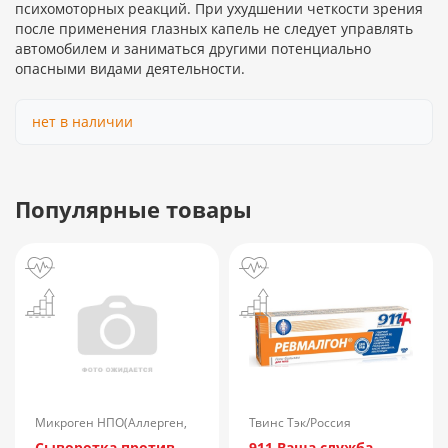
психомоторных реакций. При ухудшении четкости зрения
после применения глазных капель не следует управлять
автомобилем и заниматься другими потенциально
опасными видами деятельности.
нет в наличии
Популярные товары
Микроген НПО(Аллерген,
Твинс Тэк/Россия
г.Ставрополь)/Россия
Сыворотка против
911 Ваша служба