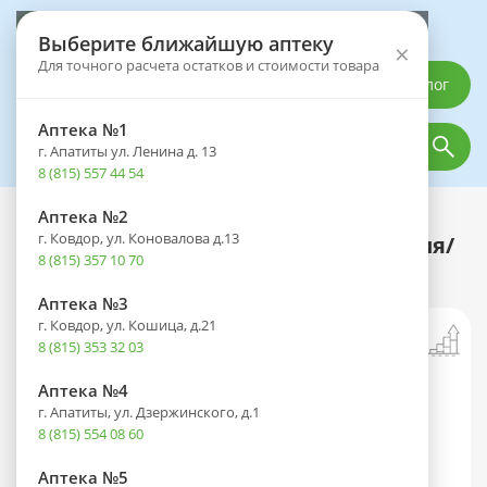
Выберите аптеку
Выберите ближайшую аптеку
×
Для точного расчета остатков и стоимости товара
Каталог
Аптека №1
г. Апатиты ул. Ленина д. 13
8 (815) 557 44 54
Аптека №2
Каталог
Лекарственные препараты
г. Ковдор, ул. Коновалова д.13
Ранкоф Аква средство д/промывания/
8 (815) 357 10 70
орошения носа 150мл (душ)
Аптека №3
г. Ковдор, ул. Кошица, д.21
8 (815) 353 32 03
Аптека №4
г. Апатиты, ул. Дзержинского, д.1
8 (815) 554 08 60
Аптека №5