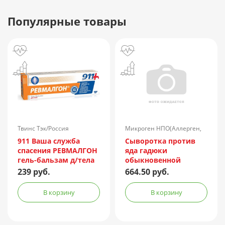
Популярные товары
Твинс Тэк/Россия
Микроген НПО(Аллерген,
г.Ставрополь)/Россия
911 Ваша служба
Сыворотка против
спасения РЕВМАЛГОН
яда гадюки
гель-бальзам д/тела
обыкновенной
100мл
лошадиная
239 руб.
664.50 руб.
очищенная
концентрированная
В корзину
В корзину
жидкая амп.(р-р д/
ин.) 150АЕ/доза 1доза
№1 + компл.