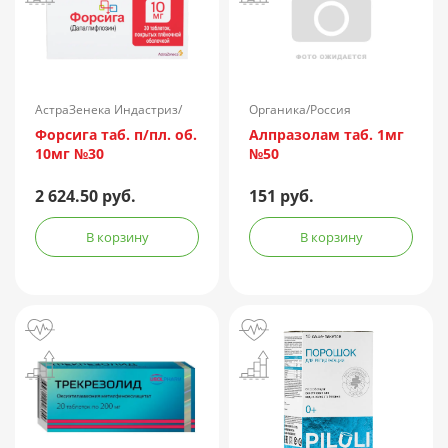
АстраЗенека Индастриз/
Органика/Россия
Россия
Форсига таб. п/пл. об.
Алпразолам таб. 1мг
10мг №30
№50
2 624.50 руб.
151 руб.
В корзину
В корзину