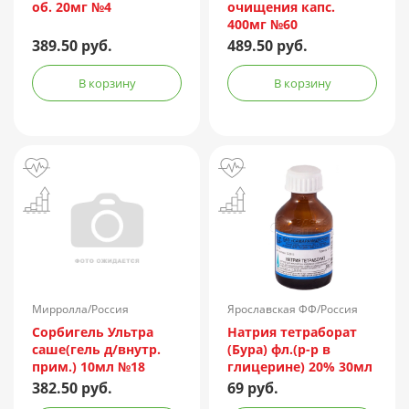
об. 20мг №4
очищения капс.
400мг №60
389.50 руб.
489.50 руб.
В корзину
В корзину
Мирролла/Россия
Ярославская ФФ/Россия
Сорбигель Ультра
Натрия тетраборат
саше(гель д/внутр.
(Бура) фл.(р-р в
прим.) 10мл №18
глицерине) 20% 30мл
382.50 руб.
69 руб.