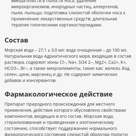
вмешательств в полости носа; удаление
микроорганизмов, инородных частиц, аллергенов,
пыли, пыльцы; подготовка слизистой оболочки носа к
применению лекарственных средств; длительная
терапия топическими кортикостероидами.
Состав
Морская вода – 27,1 ± 3,0 мл; вода очищенная – до 100 мл.
Натуральная вода Адриатического моря, входящая в состав
раствора, содержит ионы Cl‒, Na+, SO4 2‒, Mg2+, Ca2+, K+,
HCO3‒, Br‒, а также микроэлементы, такие как: железо, йод,
селен, цинк, марганец и др. Не содержит химических
добавок и консервантов.
Фармакологическое действие
Препарат природного происхождения для местного
применения, действие которого обусловлено свойствами
компонентов, входящих в его состав. Морская вода,
стерилизованная и приведенная к изотоническому
состоянию, способствует поддержанию нормального
физиологического состояния слизистой оболочки полости