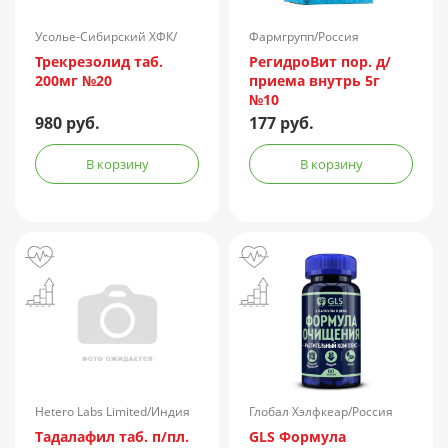
Усолье-Сибирский ХФК/
Фармгрупп/Россия
Россия
Трекрезолид таб.
РегидроВит пор. д/
200мг №20
приема внутрь 5г
№10
980 руб.
177 руб.
В корзину
В корзину
Hetero Labs Limited/Индия
Глобал Хэлфкеар/Россия
Тадалафил таб. п/пл.
GLS Формула