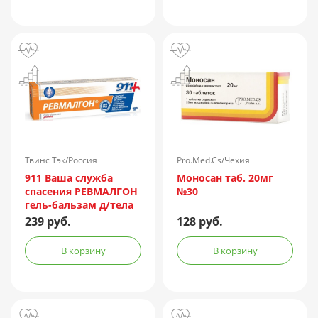
ин.) 150АЕ/доза 1доза
№1 + компл.
Твинс Тэк/Россия
Pro.Med.Cs/Чехия
911 Ваша служба
Моносан таб. 20мг
спасения РЕВМАЛГОН
№30
гель-бальзам д/тела
100мл
239 руб.
128 руб.
В корзину
В корзину