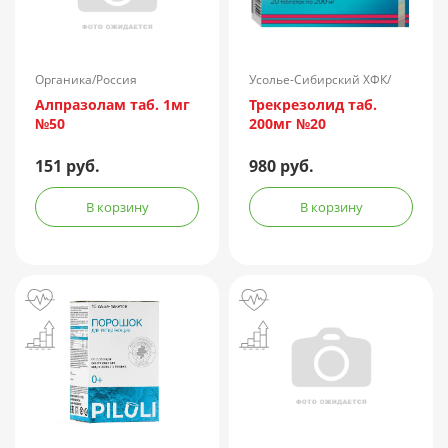
Органика/Россия
Усолье-Сибирский ХФК/
Россия
Алпразолам таб. 1мг
Трекрезолид таб.
№50
200мг №20
151 руб.
980 руб.
В корзину
В корзину