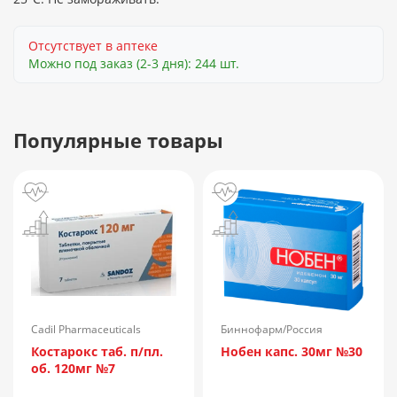
Отсутствует в аптеке
Можно под заказ (2-3 дня): 244 шт.
Популярные товары
Cadil Pharmaceuticals
Биннофарм/Россия
Limited/Индия
Костарокс таб. п/пл.
Нобен капс. 30мг №30
об. 120мг №7