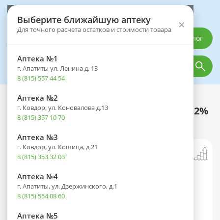
Выберите аптеку
Выберите ближайшую аптеку
×
Для точного расчета остатков и стоимости товара
Каталог
Аптека №1
г. Апатиты ул. Ленина д. 13
8 (815) 557 44 54
Аптека №2
Каталог
Лекарственные препараты
г. Ковдор, ул. Коновалова д.13
Венарус туба(гель д/наружн. прим.) 2%
8 (815) 357 10 70
40г №1
Аптека №3
г. Ковдор, ул. Кошица, д.21
8 (815) 353 32 03
Аптека №4
г. Апатиты, ул. Дзержинского, д.1
8 (815) 554 08 60
Аптека №5