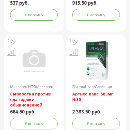
537 руб.
915.50 руб.
В корзину
В корзину
Микроген НПО(Аллерген,
PharmaLinea/Словения
г.Ставрополь)/Россия
Сыворотка против
Артнео капс. 585мг
яда гадюки
№30
обыкновенной
лошадиная
664.50 руб.
2 383.50 руб.
очищенная
концентрированная
В корзину
В корзину
жидкая амп.(р-р д/