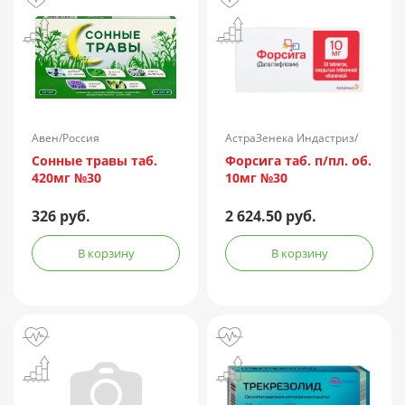
Авен/Россия
АстраЗенека Индастриз/
Россия
Сонные травы таб.
Форсига таб. п/пл. об.
420мг №30
10мг №30
326 руб.
2 624.50 руб.
В корзину
В корзину