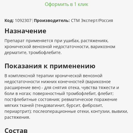
Оформить в 1 клик
Код:
1092307
|
Производитель:
СТМ Эксперт/Россия
Назначение
Препарат применяется при ушибах, растяжениях,
хронической венозной недостаточности, варикозном
дерматите, тромбофлебите.
Показания к применению
В комплексной терапии хронической венозной
недостаточности нижних конечностей (варикозное
расширение вен) - для снятия отека, чувства тяжести и
боли в ногах; поверхностный тромбофлебит, флебит;
постфлебитные состояния; ревматическое поражение
мягких тканей (тендовагинит, бурсит, фиброзит,
периартрит); послеоперационные отеки, контузии, вывихи,
растяжения.
Состав