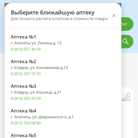
Выберите аптеку
Выберите ближайшую аптеку
×
Для точного расчета остатков и стоимости товара
Каталог
Аптека №1
г. Апатиты ул. Ленина д. 13
8 (815) 557 44 54
Аптека №2
Каталог
Медицинская техника
г. Ковдор, ул. Коновалова д.13
Пикфлоуметр VITALOGRAPH с
8 (815) 357 10 70
принадлежностями
Аптека №3
г. Ковдор, ул. Кошица, д.21
8 (815) 353 32 03
Аптека №4
г. Апатиты, ул. Дзержинского, д.1
8 (815) 554 08 60
Аптека №5