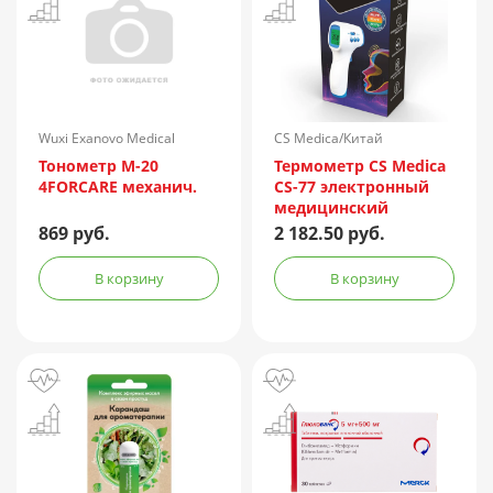
Wuxi Exanovo Medical
CS Medica/Китай
Instrument/Китай
Тонометр М-20
Термометр CS Medica
4FORCARE механич.
CS-77 электронный
медицинский
инфракрасный
869 руб.
2 182.50 руб.
В корзину
В корзину