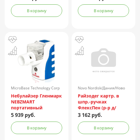
глюкозы
В корзину
В корзину
MicroBase Technology Corp
Novo Nordisk/Дания/Ново
Нордиск/Россия
Небулайзер Гленмарк
Райзодег картр. в
NEBZMART
шпр.-ручках
портативный
ФлексПен (р-р д/
MBPN002
подкожн. введ.)
5 939 руб.
3 162 руб.
100ЕД/мл 3мл №5
В корзину
В корзину