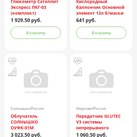
Глюкометр Сателлит
Кислородный
Экспресс ПКГ-03
баллончик Основной
(комплект)
элемент 13л б/маски
1 929.50 руб.
641 руб.
В корзину
В корзину
Солнышко/Россия
Имунова/Россия
Облучатель
Передатчик GLUTEC
СОЛНЫШКО
V3 системы
ОУФК-01М
непрерывного
мониторинга
3 023.50 руб.
1 060.50 руб.