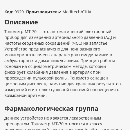
Код:
9929
|
Производитель:
Meditech/США
Описание
Тонометр MT-70 — это автоматический электронный
прибор для измерения артериального давления (АД) и
частоты сердечных сокращений (ЧСС) на запястье.
Устройство предназначено для неинвазивного
мониторинга ключевых параметров гемодинамики в
амбулаторных и домашних условиях. Принцип работы
основан на осциллометрическом методе, который
фиксирует колебания давления в артериях при
прохождении пульсовой волны. Тонометр оснащен
цифровым дисплеем, памятью для хранения результатов
измерений и интеллектуальной системой оповещения о
возможной аритмии.
Фармакологическая группа
Данное устройство не является лекарственным
препаратом. Тонометр MT-70 относится к классу
медицинских изделий для диагностики in vitro, а именно к