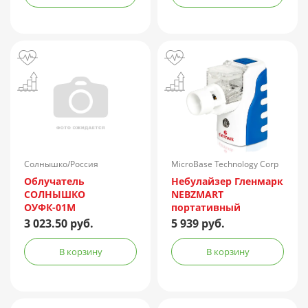
Солнышко/Россия
MicroBase Technology Corp
Облучатель
Небулайзер Гленмарк
СОЛНЫШКО
NEBZMART
ОУФК-01М
портативный
MBPN002
3 023.50 руб.
5 939 руб.
В корзину
В корзину