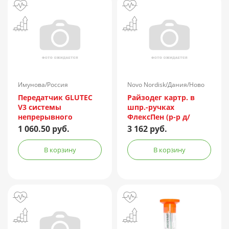
Имунова/Россия
Novo Nordisk/Дания/Ново
Нордиск/Россия
Передатчик GLUTEC
Райзодег картр. в
V3 системы
шпр.-ручках
непрерывного
ФлексПен (р-р д/
мониторинга
подкожн. введ.)
1 060.50 руб.
3 162 руб.
глюкозы
100ЕД/мл 3мл №5
В корзину
В корзину