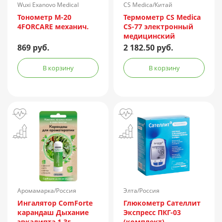
Wuxi Exanovo Medical
CS Medica/Китай
Instrument/Китай
Тонометр М-20
Термометр CS Medica
4FORCARE механич.
CS-77 электронный
медицинский
инфракрасный
869 руб.
2 182.50 руб.
В корзину
В корзину
Аромамарка/Россия
Элта/Россия
Ингалятор ComForte
Глюкометр Сателлит
карандаш Дыхание
Экспресс ПКГ-03
эвкалипта 1,3г
(комплект)