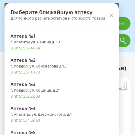
Выберите аптеку
Выберите ближайшую аптеку
×
Для точного расчета остатков и стоимости товара
Каталог
Аптека №1
г. Апатиты ул. Ленина д. 13
8 (815) 557 44 54
Аптека №2
Каталог
Медицинская техника
г. Ковдор, ул. Коновалова д.13
Тонометр MT-70 (автомат. на запястье)
8 (815) 357 10 70
Аптека №3
г. Ковдор, ул. Кошица, д.21
8 (815) 353 32 03
Аптека №4
г. Апатиты, ул. Дзержинского, д.1
8 (815) 554 08 60
Аптека №5