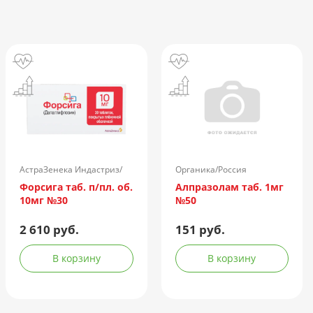
АстраЗенека Индастриз/
Органика/Россия
Россия
Форсига таб. п/пл. об.
Алпразолам таб. 1мг
10мг №30
№50
2 610 руб.
151 руб.
В корзину
В корзину