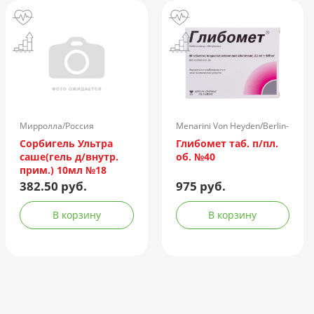
Мирролла/Россия
Menarini Von Heyden/Berlin-
Chemie/Германия
Сорбигель Ультра
Глибомет таб. п/пл.
саше(гель д/внутр.
об. №40
прим.) 10мл №18
382.50 руб.
975 руб.
В корзину
В корзину