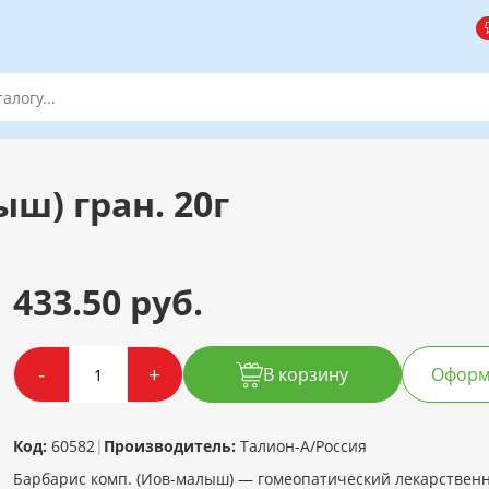
ш) гран. 20г
433.50 руб.
-
+
В корзину
Оформи
Код:
60582
|
Производитель:
Талион-А/Россия
Барбарис комп. (Иов-малыш) — гомеопатический лекарствен