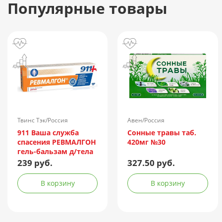
Популярные товары
Твинс Тэк/Россия
Авен/Россия
911 Ваша служба
Сонные травы таб.
спасения РЕВМАЛГОН
420мг №30
гель-бальзам д/тела
100мл
239 руб.
327.50 руб.
В корзину
В корзину