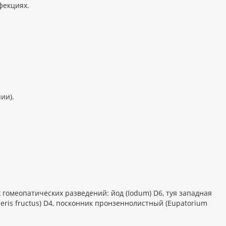
фекциях.
ии).
гомеопатических разведений: йод (Iodum) D6, туя западная
beris fructus) D4, посконник пронзеннолистный (Eupatorium