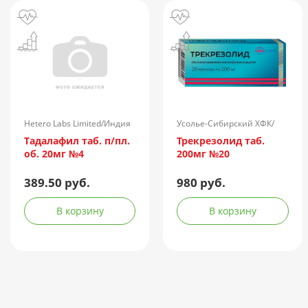
Hetero Labs Limited/Индия
Усолье-Сибирский ХФК/
Россия
Тадалафил таб. п/пл.
Трекрезолид таб.
об. 20мг №4
200мг №20
389.50 руб.
980 руб.
В корзину
В корзину