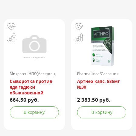
Микроген НПО(Аллерген,
PharmaLinea/Словения
г.Ставрополь)/Россия
Сыворотка против
Артнео капс. 585мг
яда гадюки
№30
обыкновенной
лошадиная
664.50 руб.
2 383.50 руб.
очищенная
концентрированная
В корзину
В корзину
жидкая амп.(р-р д/
ин.) 150АЕ/доза 1доза
№1 + компл.