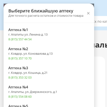
Выберите аптеку
Выберите ближайшую аптеку
×
Для точного расчета остатков и стоимости товара
Каталог
Аптека №1
г. Апатиты ул. Ленина д. 13
Каталог
-
Лекарственные препараты
8 (815) 557 44 54
Барбарис комп. (Иов-малы
Аптека №2
г. Ковдор, ул. Коновалова д.13
8 (815) 357 10 70
Аптека №3
г. Ковдор, ул. Кошица, д.21
8 (815) 353 32 03
Аптека №4
г. Апатиты, ул. Дзержинского, д.1
8 (815) 554 08 60
Аптека №5