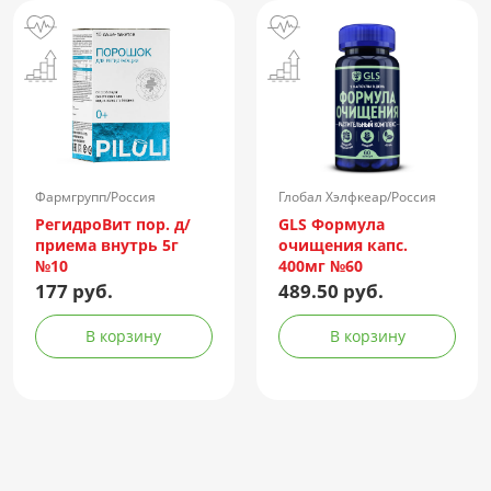
Фармгрупп/Россия
Глобал Хэлфкеар/Россия
РегидроВит пор. д/
GLS Формула
приема внутрь 5г
очищения капс.
№10
400мг №60
177 руб.
489.50 руб.
В корзину
В корзину