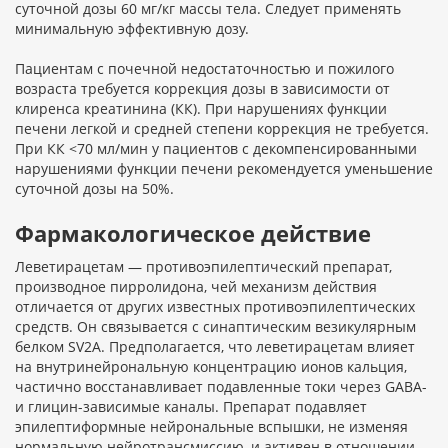
суточной дозы 60 мг/кг массы тела. Следует применять
минимальную эффективную дозу.
Пациентам с почечной недостаточностью и пожилого
возраста требуется коррекция дозы в зависимости от
клиренса креатинина (КК). При нарушениях функции
печени легкой и средней степени коррекция не требуется.
При КК <70 мл/мин у пациентов с декомпенсированными
нарушениями функции печени рекомендуется уменьшение
суточной дозы на 50%.
Фармакологическое действие
Леветирацетам — противоэпилептический препарат,
производное пирролидона, чей механизм действия
отличается от других известных противоэпилептических
средств. Он связывается с синаптическим везикулярным
белком SV2A. Предполагается, что леветирацетам влияет
на внутринейрональную концентрацию ионов кальция,
частично восстанавливает подавленные токи через GABA-
и глицин-зависимые каналы. Препарат подавляет
эпилептиформные нейрональные вспышки, не изменяя
нормальную нейротрансмиссию, и активен в отношении