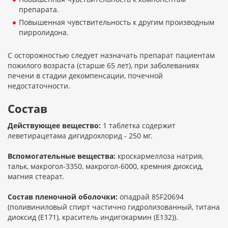
препарата.
Повышенная чувствительность к другим производным
пирролидона.
С осторожностью следует назначать препарат пациентам
пожилого возраста (старше 65 лет), при заболеваниях
печени в стадии декомпенсации, почечной
недостаточности.
Состав
Действующее вещество:
1 таблетка содержит
леветирацетама дигидрохлорид - 250 мг.
Вспомогательные вещества:
кроскармеллоза натрия,
тальк, макрогол-3350, макрогол-6000, кремния диоксид,
магния стеарат.
Состав пленочной оболочки:
опадрай 85F20694
(поливиниловый спирт частично гидролизованный, титана
диоксид (E171), краситель индигокармин (Е132)).