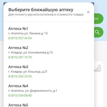
Выберите аптеку
Выберите ближайшую аптеку
×
Для точного расчета остатков и стоимости товара
Каталог
Аптека №1
г. Апатиты ул. Ленина д. 13
8 (815) 557 44 54
Аптека №2
Каталог
Лекарственные препараты
г. Ковдор, ул. Коновалова д.13
Кеппра таб. п/пл. об. 250мг №30
8 (815) 357 10 70
Аптека №3
г. Ковдор, ул. Кошица, д.21
8 (815) 353 32 03
Аптека №4
г. Апатиты, ул. Дзержинского, д.1
8 (815) 554 08 60
Аптека №5