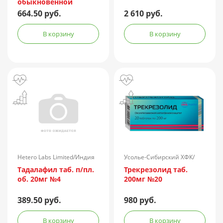
обыкновенной
лошадиная
664.50 руб.
2 610 руб.
очищенная
концентрированная
В корзину
В корзину
жидкая амп.(р-р д/
ин.) 150АЕ/доза 1доза
№1 + компл.
Hetero Labs Limited/Индия
Усолье-Сибирский ХФК/
Россия
Тадалафил таб. п/пл.
Трекрезолид таб.
об. 20мг №4
200мг №20
389.50 руб.
980 руб.
В корзину
В корзину