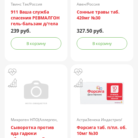
Твинс Тэк/Россия
Авен/Россия
911 Ваша служба
Сонные травы таб.
спасения РЕВМАЛГОН
420мг №30
гель-бальзам д/тела
100мл
239 руб.
327.50 руб.
В корзину
В корзину
Микроген НПО(Аллерген,
АстраЗенека Индастриз/
г.Ставрополь)/Россия
Россия
Сыворотка против
Форсига таб. п/пл. об.
яда гадюки
10мг №30