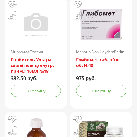
Мирролла/Россия
Menarini Von Heyden/Berlin-
Chemie/Германия
Сорбигель Ультра
Глибомет таб. п/пл.
саше(гель д/внутр.
об. №40
прим.) 10мл №18
382.50 руб.
975 руб.
В корзину
В корзину