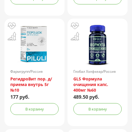
Фармгрупп/Россия
Глобал Хэлфкеар/Россия
РегидроВит пор. д/
GLS Формула
приема внутрь 5г
очищения капс.
№10
400мг №60
177 руб.
489.50 руб.
В корзину
В корзину