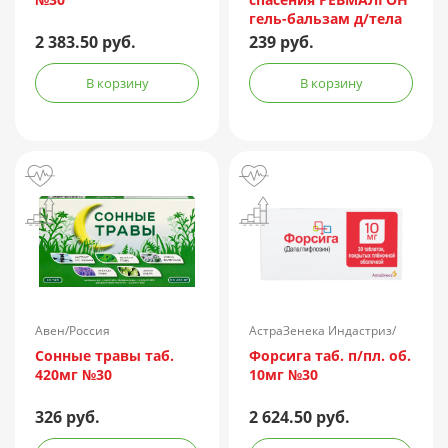
гель-бальзам д/тела
100мл
2 383.50 руб.
239 руб.
В корзину
В корзину
Авен/Россия
АстраЗенека Индастриз/
Россия
Сонные травы таб.
Форсига таб. п/пл. об.
420мг №30
10мг №30
326 руб.
2 624.50 руб.