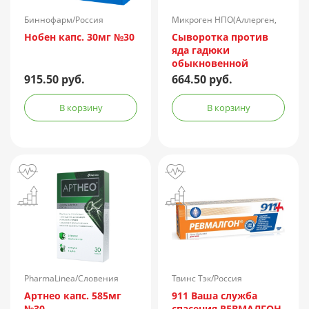
Биннофарм/Россия
Микроген НПО(Аллерген,
г.Ставрополь)/Россия
Нобен капс. 30мг №30
Сыворотка против
яда гадюки
обыкновенной
лошадиная
915.50 руб.
664.50 руб.
очищенная
концентрированная
В корзину
В корзину
жидкая амп.(р-р д/
ин.) 150АЕ/доза 1доза
№1 + компл.
PharmaLinea/Словения
Твинс Тэк/Россия
Артнео капс. 585мг
911 Ваша служба
№30
спасения РЕВМАЛГОН