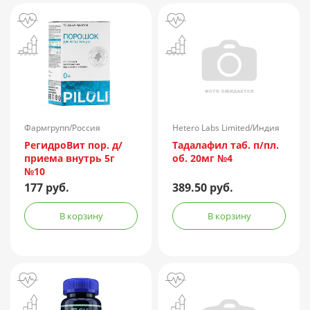
Фармгрупп/Россия
Hetero Labs Limited/Индия
РегидроВит пор. д/
Тадалафил таб. п/пл.
приема внутрь 5г
об. 20мг №4
№10
177 руб.
389.50 руб.
В корзину
В корзину