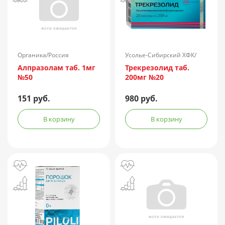
Органика/Россия
Усолье-Сибирский ХФК/
Россия
Алпразолам таб. 1мг
Трекрезолид таб.
№50
200мг №20
151 руб.
980 руб.
В корзину
В корзину