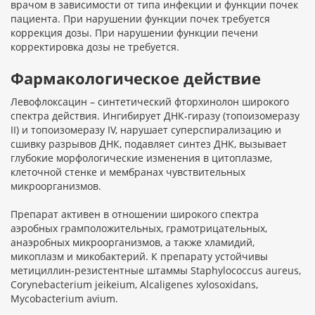
врачом в зависимости от типа инфекции и функции почек
пациента. При нарушении функции почек требуется
коррекция дозы. При нарушении функции печени
корректировка дозы не требуется.
Фармакологическое действие
Левофлоксацин – синтетический фторхинолон широкого
спектра действия. Ингибирует ДНК-гиразу (топоизомеразу
II) и топоизомеразу IV, нарушает суперспирализацию и
сшивку разрывов ДНК, подавляет синтез ДНК, вызывает
глубокие морфологические изменения в цитоплазме,
клеточной стенке и мембранах чувствительных
микроорганизмов.
Препарат активен в отношении широкого спектра
аэробных грамположительных, грамотрицательных,
анаэробных микроорганизмов, а также хламидий,
микоплазм и микобактерий. К препарату устойчивы
метициллин-резистентные штаммы Staphylococcus aureus,
Corynebacterium jeikeium, Alcaligenes xylosoxidans,
Mycobacterium avium.