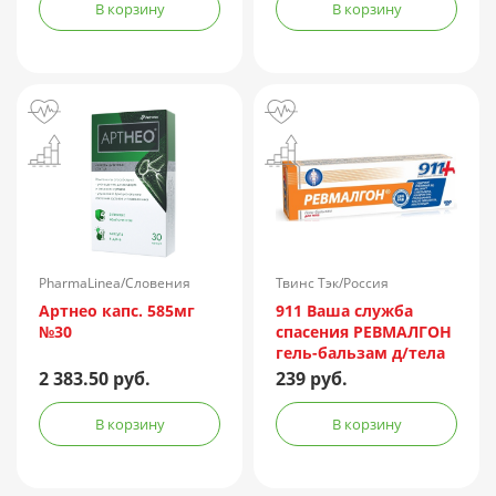
концентрированная
В корзину
В корзину
жидкая амп.(р-р д/
ин.) 150АЕ/доза 1доза
№1 + компл.
PharmaLinea/Словения
Твинс Тэк/Россия
Артнео капс. 585мг
911 Ваша служба
№30
спасения РЕВМАЛГОН
гель-бальзам д/тела
100мл
2 383.50 руб.
239 руб.
В корзину
В корзину