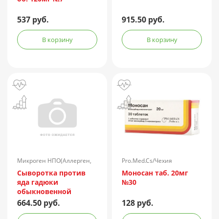
537 руб.
915.50 руб.
В корзину
В корзину
Микроген НПО(Аллерген,
Pro.Med.Cs/Чехия
г.Ставрополь)/Россия
Сыворотка против
Моносан таб. 20мг
яда гадюки
№30
обыкновенной
лошадиная
664.50 руб.
128 руб.
очищенная