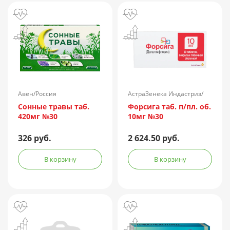
Авен/Россия
АстраЗенека Индастриз/
Россия
Сонные травы таб.
Форсига таб. п/пл. об.
420мг №30
10мг №30
326 руб.
2 624.50 руб.
В корзину
В корзину