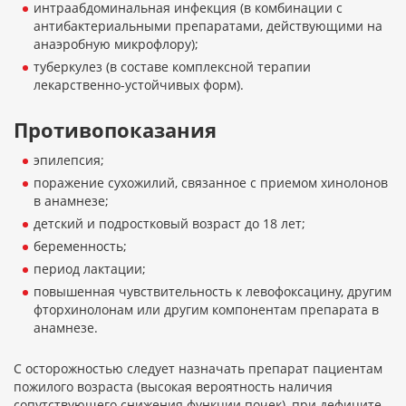
интраабдоминальная инфекция (в комбинации с
антибактериальными препаратами, действующими на
анаэробную микрофлору);
туберкулез (в составе комплексной терапии
лекарственно-устойчивых форм).
Противопоказания
эпилепсия;
поражение сухожилий, связанное с приемом хинолонов
в анамнезе;
детский и подростковый возраст до 18 лет;
беременность;
период лактации;
повышенная чувствительность к левофоксацину, другим
фторхинолонам или другим компонентам препарата в
анамнезе.
С осторожностью следует назначать препарат пациентам
пожилого возраста (высокая вероятность наличия
сопутствующего снижения функции почек), при дефиците