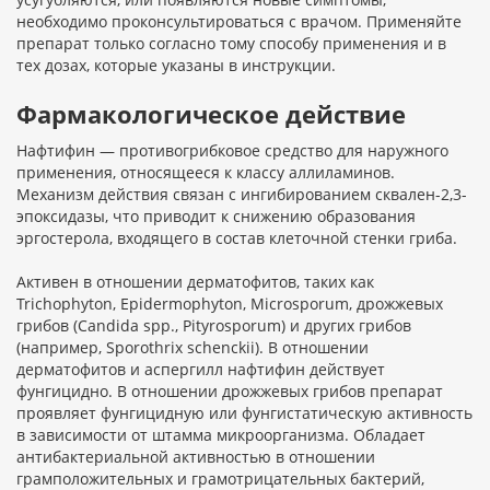
необходимо проконсультироваться с врачом. Применяйте
препарат только согласно тому способу применения и в
тех дозах, которые указаны в инструкции.
Фармакологическое действие
Нафтифин — противогрибковое средство для наружного
применения, относящееся к классу аллиламинов.
Механизм действия связан с ингибированием сквален-2,3-
эпоксидазы, что приводит к снижению образования
эргостерола, входящего в состав клеточной стенки гриба.
Активен в отношении дерматофитов, таких как
Trichophyton, Epidermophyton, Microsporum, дрожжевых
грибов (Candida spp., Pityrosporum) и других грибов
(например, Sporothrix schenckii). В отношении
дерматофитов и аспергилл нафтифин действует
фунгицидно. В отношении дрожжевых грибов препарат
проявляет фунгицидную или фунгистатическую активность
в зависимости от штамма микроорганизма. Обладает
антибактериальной активностью в отношении
грамположительных и грамотрицательных бактерий,