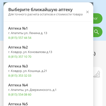
Выберите аптеку
Выберите ближайшую аптеку
×
Для точного расчета остатков и стоимости товара
Каталог
Аптека №1
г. Апатиты ул. Ленина д. 13
8 (815) 557 44 54
Аптека №2
Каталог
Лекарственные препараты
г. Ковдор, ул. Коновалова д.13
Нафтодерил фл.(р-р- д/наруж. прим.)
8 (815) 357 10 70
1% 10мл
Аптека №3
г. Ковдор, ул. Кошица, д.21
8 (815) 353 32 03
Аптека №4
г. Апатиты, ул. Дзержинского, д.1
8 (815) 554 08 60
Аптека №5