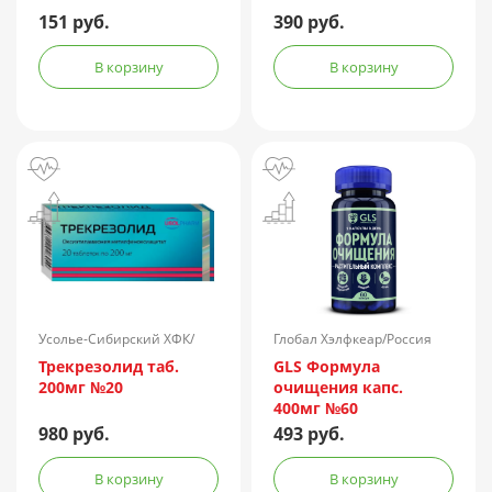
151 руб.
390 руб.
В корзину
В корзину
Усолье-Сибирский ХФК/
Глобал Хэлфкеар/Россия
Россия
Трекрезолид таб.
GLS Формула
200мг №20
очищения капс.
400мг №60
980 руб.
493 руб.
В корзину
В корзину