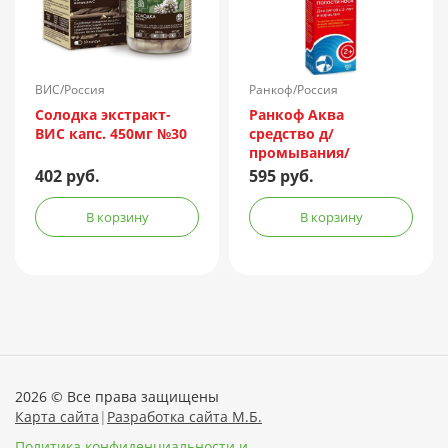
ВИС/Россия
Ранкоф/Россия
Солодка экстракт-
Ранкоф Аква
ВИС капс. 450мг №30
средство д/
промывания/
орошения носа 150мл
402 руб.
595 руб.
(душ)
В корзину
В корзину
2026 © Все права защищены
Карта сайта
|
Разработка сайта М.Б.
Политика конфиденциальности и