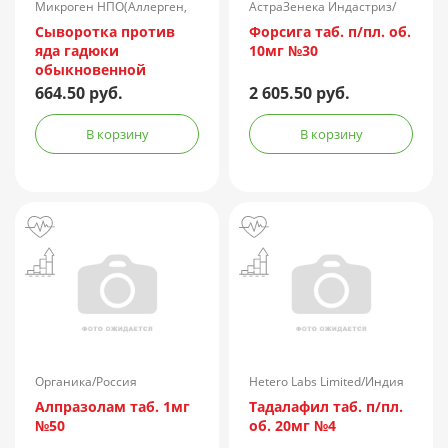
Микроген НПО(Аллерген,
АстраЗенека Индастриз/
г.Ставрополь)/Россия
Россия
Сыворотка против
Форсига таб. п/пл. об.
яда гадюки
10мг №30
обыкновенной
лошадиная
664.50 руб.
2 605.50 руб.
очищенная
концентрированная
В корзину
В корзину
жидкая амп.(р-р д/
ин.) 150АЕ/доза 1доза
№1 + компл.
Органика/Россия
Hetero Labs Limited/Индия
Алпразолам таб. 1мг
Тадалафил таб. п/пл.
№50
об. 20мг №4