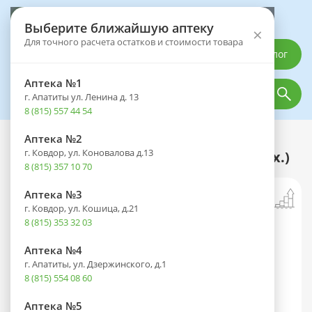
Выберите аптеку
Выберите ближайшую аптеку
×
Для точного расчета остатков и стоимости товара
Каталог
Аптека №1
г. Апатиты ул. Ленина д. 13
8 (815) 557 44 54
Аптека №2
Каталог
Лекарственные препараты
г. Ковдор, ул. Коновалова д.13
Нео-Ангин таб. д/рассас. №16 (без сах.)
8 (815) 357 10 70
Аптека №3
г. Ковдор, ул. Кошица, д.21
8 (815) 353 32 03
Аптека №4
г. Апатиты, ул. Дзержинского, д.1
8 (815) 554 08 60
Аптека №5