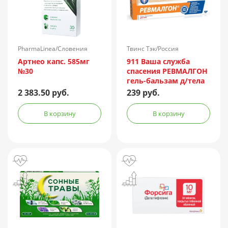
PharmaLinea/Словения
Твинс Тэк/Россия
Артнео капс. 585мг
911 Ваша служба
№30
спасения РЕВМАЛГОН
гель-бальзам д/тела
100мл
2 383.50 руб.
239 руб.
В корзину
В корзину