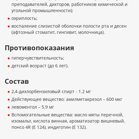
преподавателей, дикторов, работников химической и
угольной промышленности);
охриплость;
воспаление слизистой оболочки полости рта и десен
(афтозный стоматит, гингивит, молочница).
Противопоказания
гиперчувствительность;
детский возраст (до 6 лет).
Состав
2,4-дихлорбензиловый спирт - 1.2 мг
Действующее вещество: амилметакрезол – 600 мкг
левоментол – 5.9 мг
Вспомогательные вещества: масло мяты перечной,
изомальт, кислота винная, ароматизатор вишневый,
понсо 4R (E 124), индиготин (E 132).