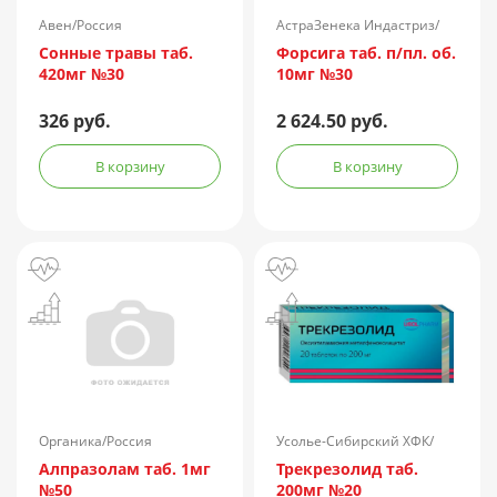
Авен/Россия
АстраЗенека Индастриз/
Россия
Сонные травы таб.
Форсига таб. п/пл. об.
420мг №30
10мг №30
326 руб.
2 624.50 руб.
В корзину
В корзину
Органика/Россия
Усолье-Сибирский ХФК/
Россия
Алпразолам таб. 1мг
Трекрезолид таб.
№50
200мг №20