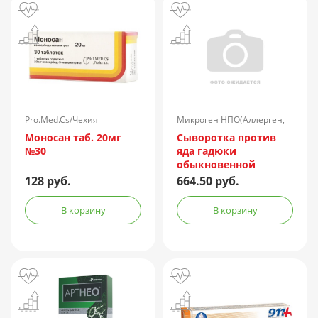
Pro.Med.Cs/Чехия
Микроген НПО(Аллерген,
г.Ставрополь)/Россия
Моносан таб. 20мг
Сыворотка против
№30
яда гадюки
обыкновенной
лошадиная
128 руб.
664.50 руб.
очищенная
концентрированная
В корзину
В корзину
жидкая амп.(р-р д/
ин.) 150АЕ/доза 1доза
№1 + компл.