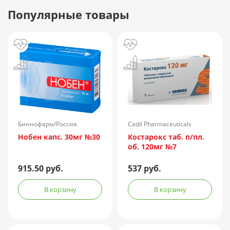
Популярные товары
Биннофарм/Россия
Cadil Pharmaceuticals
Limited/Индия
Нобен капс. 30мг №30
Костарокс таб. п/пл.
об. 120мг №7
915.50 руб.
537 руб.
В корзину
В корзину