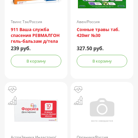
Твинс Тэк/Россия
Авен/Россия
911 Ваша служба
Сонные травы таб.
спасения РЕВМАЛГОН
420мг №30
гель-бальзам д/тела
100мл
239 руб.
327.50 руб.
В корзину
В корзину
АстраЗенека Индастриз/
Органика/Россия