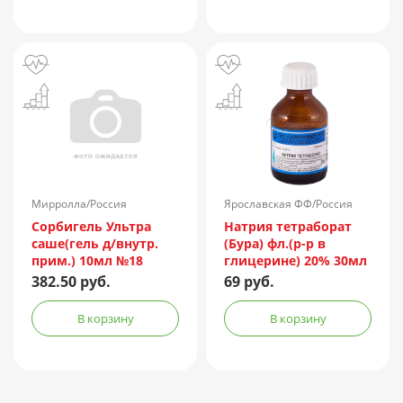
Мирролла/Россия
Ярославская ФФ/Россия
Сорбигель Ультра
Натрия тетраборат
саше(гель д/внутр.
(Бура) фл.(р-р в
прим.) 10мл №18
глицерине) 20% 30мл
382.50 руб.
69 руб.
В корзину
В корзину