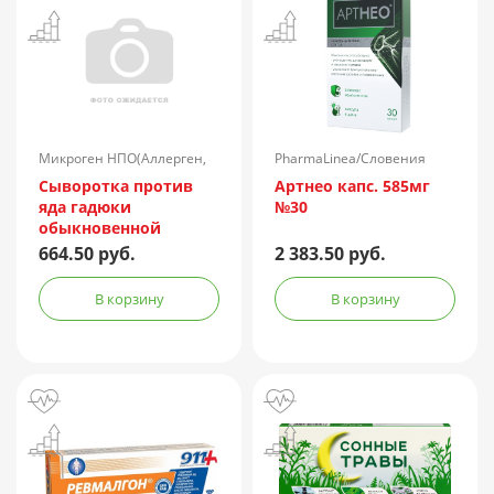
Микроген НПО(Аллерген,
PharmaLinea/Словения
г.Ставрополь)/Россия
Сыворотка против
Артнео капс. 585мг
яда гадюки
№30
обыкновенной
лошадиная
664.50 руб.
2 383.50 руб.
очищенная
концентрированная
В корзину
В корзину
жидкая амп.(р-р д/
ин.) 150АЕ/доза 1доза
№1 + компл.