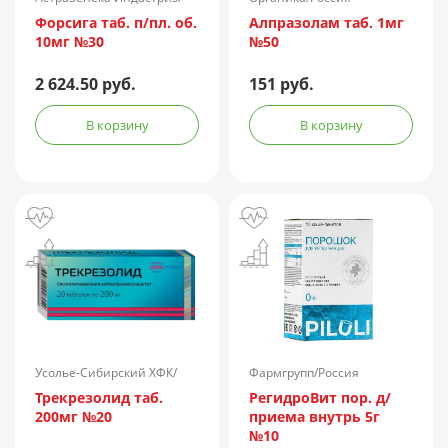
Россия
Форсига таб. п/пл. об.
Алпразолам таб. 1мг
10мг №30
№50
2 624.50 руб.
151 руб.
В корзину
В корзину
Усолье-Сибирский ХФК/
Фармгрупп/Россия
Россия
Трекрезолид таб.
РегидроВит пор. д/
200мг №20
приема внутрь 5г
№10