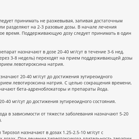
ледует принимать не разжевывая, запивая достаточным
ли разделяют на 2-3 разовые дозы. В начале лечения
ное время. Поддерживающую дозу следует принимать в один
епарат назначают в дозе 20-40 мг/сут в течение 3-6 нед.
рез 3-8 недель) переходят на прием поддерживающей дозы
 прием левотироксина натрия.
значают 20-40 мг/сут до достижения эутиреоидного
прием левотироксина натрия. С целью сокращения времени,
значают бета-адреноблокаторы и препараты йода.
-40 мг/сут до достижения эутиреоидного состояния.
ода в зависимости от тяжести заболевания назначают 5-20
.
розол назначают в дозах 1.25-2.5-10 мг/сут с
 дозах. При лечении тиреотоксикоза длительность терапии