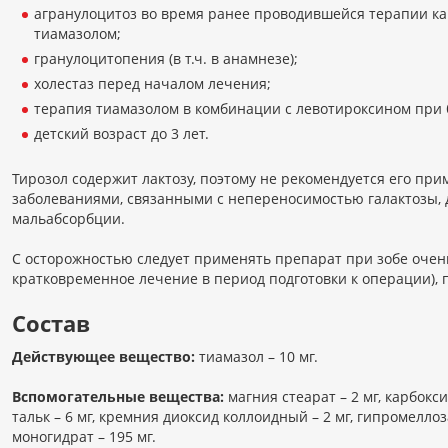
агранулоцитоз во время ранее проводившейся терапии к
тиамазолом;
гранулоцитопения (в т.ч. в анамнезе);
холестаз перед началом лечения;
терапия тиамазолом в комбинации с левотироксином при
детский возраст до 3 лет.
Тирозол содержит лактозу, поэтому не рекомендуется его пр
заболеваниями, связанными с непереносимостью галактозы, 
мальабсорбции.
С осторожностью следует применять препарат при зобе очен
кратковременное лечение в период подготовки к операции),
Состав
Действующее вещество:
тиамазол – 10 мг.
Вспомогательные вещества:
магния стеарат – 2 мг, карбокси
тальк – 6 мг, кремния диоксид коллоидный – 2 мг, гипромеллоз
моногидрат – 195 мг.