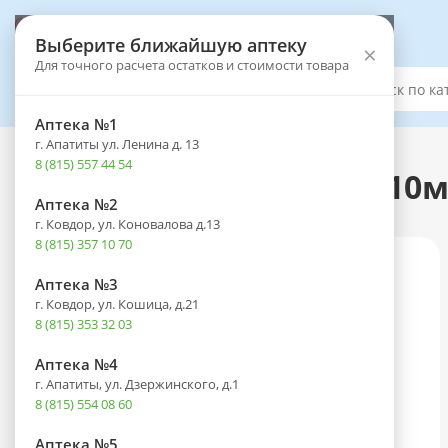
Выберите аптеку
Выберите ближайшую аптеку
×
Для точного расчета остатков и стоимости товара
Каталог
Аптека №1
г. Апатиты ул. Ленина д. 13
Каталог
-
Лекарственные препараты
8 (815) 557 44 54
Тирозол таб. п/пл. об. 10м
Аптека №2
г. Ковдор, ул. Коновалова д.13
8 (815) 357 10 70
Аптека №3
г. Ковдор, ул. Кошица, д.21
8 (815) 353 32 03
Аптека №4
г. Апатиты, ул. Дзержинского, д.1
8 (815) 554 08 60
Аптека №5