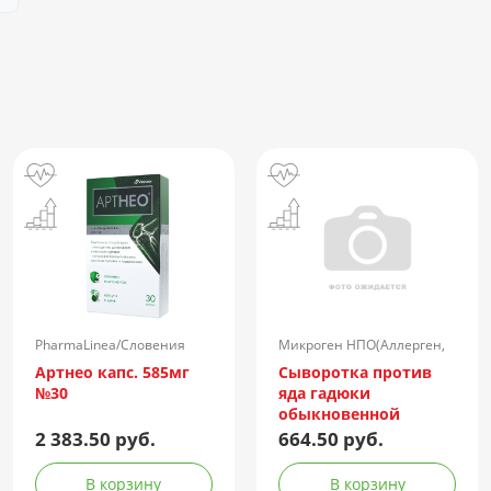
PharmaLinea/Словения
Микроген НПО(Аллерген,
г.Ставрополь)/Россия
Артнео капс. 585мг
Сыворотка против
№30
яда гадюки
обыкновенной
лошадиная
2 383.50 руб.
664.50 руб.
очищенная
концентрированная
В корзину
В корзину