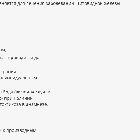
еняется для лечения заболеваний щитовидной железы,
ом;
а - проводится до
терапия
о индивидуальным
 йода (включая случаи
в) при наличии
токсикоза в анамнезе.
и к производным