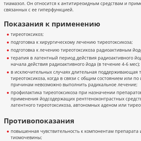
тиамазол. Он относится к антитиреоидным средствам и прим
связанных с ее гиперфункцией.
Показания к применению
тиреотоксикоз;
подготовка к хирургическому лечению тиреотоксикоза;
подготовка к лечению тиреотоксикоза радиоактивным йод
терапия в латентный период действия радиоактивного йод
начала действия радиоактивного йода (в течение 4-6 мес);
в исключительных случаях длительная поддерживающая 
тиреотоксикоза, когда в связи с общим состоянием или п
причинам невозможно выполнить радикальное лечение;
профилактика тиреотоксикоза при назначении препаратов
применения йодсодержащих рентгеноконтрастных средст
латентного тиреотоксикоза, автономных аденом или тирео
Противопоказания
повышенная чувствительность к компонентам препарата 
тиомочевины;