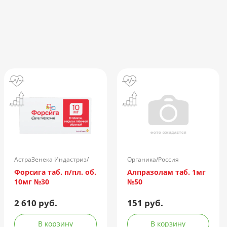
АстраЗенека Индастриз/
Органика/Россия
Россия
Форсига таб. п/пл. об.
Алпразолам таб. 1мг
10мг №30
№50
2 610 руб.
151 руб.
В корзину
В корзину