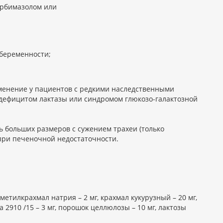
арбимазолом или
 беременности;
именение у пациентов с редкими наследственными
дефицитом лактазы или синдромом глюкозо-галактозной
ь больших размеров с сужением трахеи (только
 при печеночной недостаточности.
метилкрахмал натрия – 2 мг, крахмал кукурузный – 20 мг,
а 2910 /15 – 3 мг, порошок целлюлозы – 10 мг, лактозы