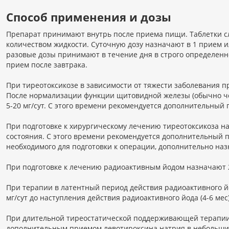
Способ применения и дозы
Препарат принимают внутрь после приема пищи. Таблетки с
количеством жидкости. Суточную дозу назначают в 1 прием и
разовые дозы принимают в течение дня в строго определен
прием после завтрака.
При тиреотоксикозе в зависимости от тяжести заболевания пр
После нормализации функции щитовидной железы (обычно че
5-20 мг/сут. С этого времени рекомендуется дополнительный
При подготовке к хирургическому лечению тиреотоксикоза на
состояния. С этого времени рекомендуется дополнительный 
необходимого для подготовки к операции, дополнительно на
При подготовке к лечению радиоактивным йодом назначают 20
При терапии в латентный период действия радиоактивного й
мг/сут до наступления действия радиоактивного йода (4-6 мес)
При длительной тиреостатической поддерживающей терапии Ти
дополнительным приемом левотироксина натрия в небольших