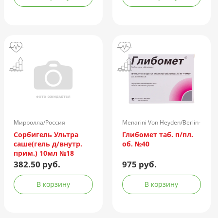
Мирролла/Россия
Menarini Von Heyden/Berlin-
Chemie/Германия
Сорбигель Ультра
Глибомет таб. п/пл.
саше(гель д/внутр.
об. №40
прим.) 10мл №18
382.50 руб.
975 руб.
В корзину
В корзину