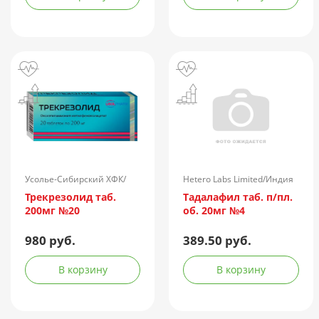
Усолье-Сибирский ХФК/
Hetero Labs Limited/Индия
Россия
Трекрезолид таб.
Тадалафил таб. п/пл.
200мг №20
об. 20мг №4
980 руб.
389.50 руб.
В корзину
В корзину