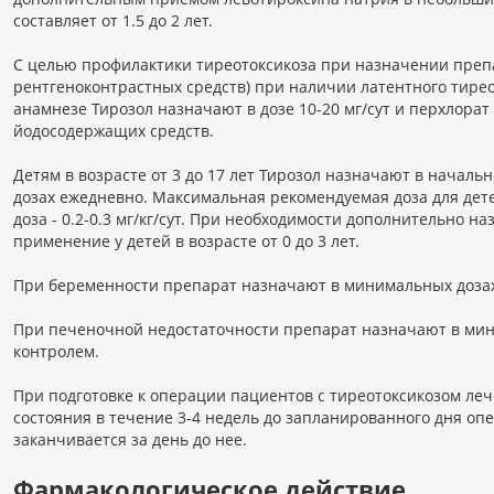
составляет от 1.5 до 2 лет.
С целью профилактики тиреотоксикоза при назначении преп
рентгеноконтрастных средств) при наличии латентного тирео
анамнезе Тирозол назначают в дозе 10-20 мг/сут и перхлорат 
йодосодержащих средств.
Детям в возрасте от 3 до 17 лет Тирозол назначают в начальн
дозах ежедневно. Максимальная рекомендуемая доза для детей
доза - 0.2-0.3 мг/кг/сут. При необходимости дополнительно 
применение у детей в возрасте от 0 до 3 лет.
При беременности препарат назначают в минимальных дозах: ра
При печеночной недостаточности препарат назначают в ми
контролем.
При подготовке к операции пациентов с тиреотоксикозом ле
состояния в течение 3-4 недель до запланированного дня опе
заканчивается за день до нее.
Фармакологическое действие