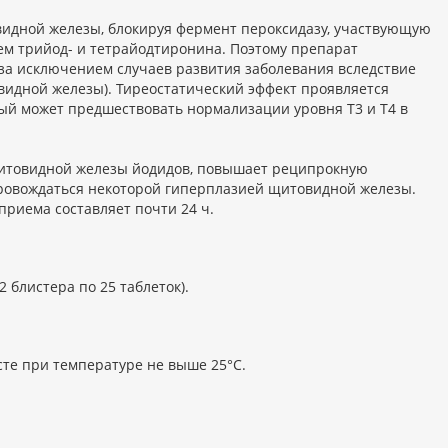
идной железы, блокируя фермент пероксидазу, участвующую
м трийод- и тетрайодтиронина. Поэтому препарат
за исключением случаев развития заболевания вследствие
идной железы). Тиреостатический эффект проявляется
рый может предшествовать нормализации уровня T3 и Т4 в
щитовидной железы йодидов, повышает реципрокную
провождаться некоторой гиперплазией щитовидной железы.
риема составляет почти 24 ч.
2 блистера по 25 таблеток).
сте при температуре не выше 25°C.