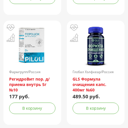
жидкая амп.(р-р д/
ин.) 150АЕ/доза 1доза
№1 + компл.
Фармгрупп/Россия
Глобал Хэлфкеар/Россия
РегидроВит пор. д/
GLS Формула
приема внутрь 5г
очищения капс.
№10
400мг №60
177 руб.
489.50 руб.
В корзину
В корзину