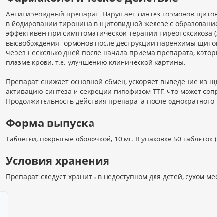
Антитиреоидный препарат. Нарушает синтез гормонов щитов
в йодировании тиронина в щитовидной железе с образование
эффективен при симптоматической терапии тиреотоксикоза (
высвобождения гормонов после деструкции паренхимы щитов
через несколько дней после начала приема препарата, кото
плазме крови, т.е. улучшению клинической картины.
Препарат снижает основной обмен, ускоряет выведение из 
активацию синтеза и секреции гипофизом ТТГ, что может со
Продолжительность действия препарата после однократного п
Форма выпуска
Таблетки, покрытые оболочкой, 10 мг. В упаковке 50 таблеток (
Условия хранения
Препарат следует хранить в недоступном для детей, сухом ме