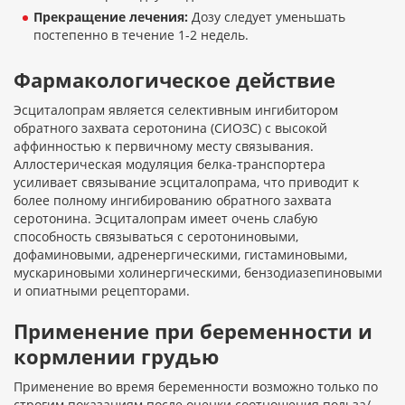
Прекращение лечения:
Дозу следует уменьшать
постепенно в течение 1-2 недель.
Фармакологическое действие
Эсциталопрам является селективным ингибитором
обратного захвата серотонина (СИОЗС) с высокой
аффинностью к первичному месту связывания.
Аллостерическая модуляция белка-транспортера
усиливает связывание эсциталопрама, что приводит к
более полному ингибированию обратного захвата
серотонина. Эсциталопрам имеет очень слабую
способность связываться с серотониновыми,
дофаминовыми, адренергическими, гистаминовыми,
мускариновыми холинергическими, бензодиазепиновыми
и опиатными рецепторами.
Применение при беременности и
кормлении грудью
Применение во время беременности возможно только по
строгим показаниям после оценки соотношения польза/