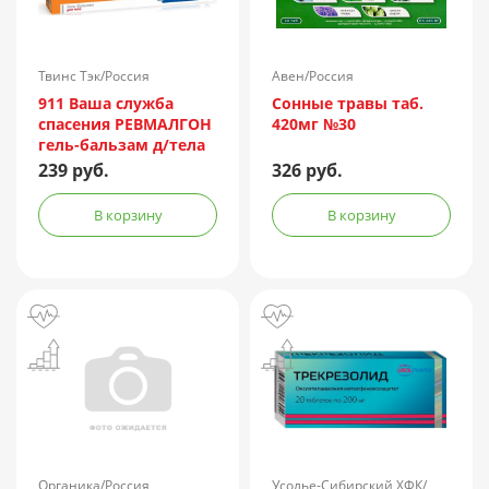
Твинс Тэк/Россия
Авен/Россия
911 Ваша служба
Сонные травы таб.
спасения РЕВМАЛГОН
420мг №30
гель-бальзам д/тела
100мл
239 руб.
326 руб.
В корзину
В корзину
Органика/Россия
Усолье-Сибирский ХФК/