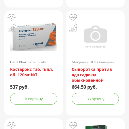
Cadil Pharmaceuticals
Микроген НПО(Аллерген,
Limited/Индия
г.Ставрополь)/Россия
Костарокс таб. п/пл.
Сыворотка против
об. 120мг №7
яда гадюки
обыкновенной
лошадиная
537 руб.
664.50 руб.
очищенная
концентрированная
В корзину
В корзину
жидкая амп.(р-р д/
ин.) 150АЕ/доза 1доза
№1 + компл.