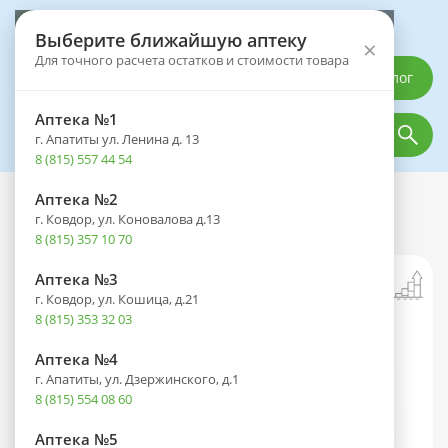
Выберите аптеку
Выберите ближайшую аптеку
×
Для точного расчета остатков и стоимости товара
Каталог
Аптека №1
г. Апатиты ул. Ленина д. 13
8 (815) 557 44 54
Аптека №2
Каталог
Лекарственные препараты
г. Ковдор, ул. Коновалова д.13
Ципралекс таб. п/пл. об. 10мг №14
8 (815) 357 10 70
Аптека №3
г. Ковдор, ул. Кошица, д.21
8 (815) 353 32 03
Аптека №4
г. Апатиты, ул. Дзержинского, д.1
8 (815) 554 08 60
Аптека №5