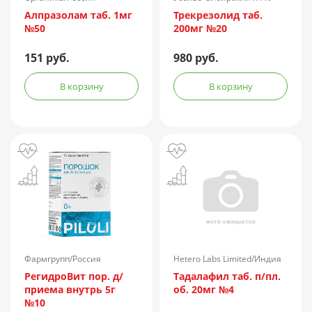
Россия
Алпразолам таб. 1мг
Трекрезолид таб.
№50
200мг №20
151 руб.
980 руб.
В корзину
В корзину
Фармгрупп/Россия
Hetero Labs Limited/Индия
РегидроВит пор. д/
Тадалафил таб. п/пл.
приема внутрь 5г
об. 20мг №4
№10